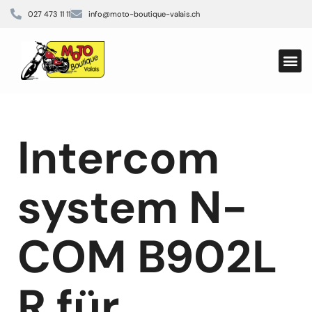
027 473 11 11
info@moto-boutique-valais.ch
Aktuell
Biker 
Elektro-M
Intercom
system N-
COM B902L
R für