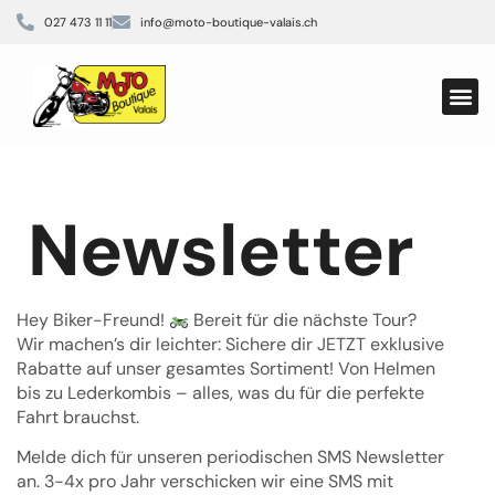
027 473 11 11
info@moto-boutique-valais.ch
Aktuell
Biker 
Elektro-M
Newsletter
Hey Biker-Freund!
Bereit für die nächste Tour?
Wir machen’s dir leichter: Sichere dir JETZT exklusive
Rabatte auf unser gesamtes Sortiment! Von Helmen
bis zu Lederkombis – alles, was du für die perfekte
Fahrt brauchst.
Melde dich für unseren periodischen SMS Newsletter
an. 3-4x pro Jahr verschicken wir eine SMS mit