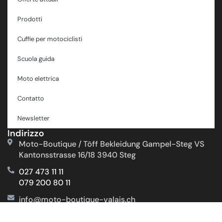
Prodotti
Cuffie per motociclisti
Scuola guida
Moto elettrica
Contatto
Newsletter
Indirizzo
Moto-Boutique / Töff Bekleidung Gampel-Steg VS
Kantonsstrasse 16/18 3940 Steg
027 473 11 11
079 200 80 11
info@moto-boutique-valais.ch