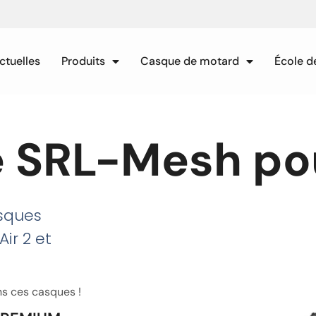
ctuelles
Produits
Casque de motard
École d
e SRL-Mesh po
sques
ir 2 et
s ces casques !