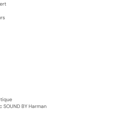
ert
urs
atique
ec SOUND BY Harman