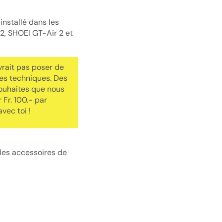
nstallé dans les
2, SHOEI GT-Air 2 et
vrait pas poser de
es techniques. Des
souhaites que nous
 Fr. 100.- par
vec toi !
 les accessoires de