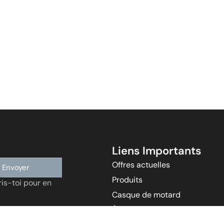
Liens Importants
Offres actuelles
Envoyer
Produits
is-toi pour en
Casque de motard
École de conduite